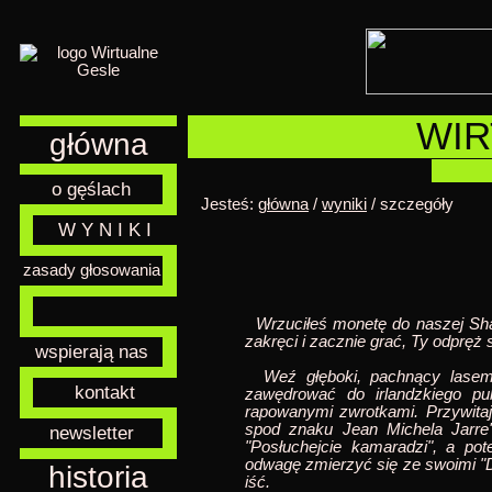
WIR
główna
o gęślach
Jesteś:
główna
/
wyniki
/ szczegóły
W Y N I K I
zasady głosowania
Wrzuciłeś monetę do naszej Shaf
zakręci i zacznie grać, Ty odpręż 
wspierają nas
Weź głęboki, pachnący lasem 
kontakt
zawędrować do irlandzkiego pub
rapowanymi zwrotkami. Przywitaj 
spod znaku Jean Michela Jarre'
newsletter
"Posłuchejcie kamaradzi", a pot
odwagę zmierzyć się ze swoimi "Do
historia
iść.