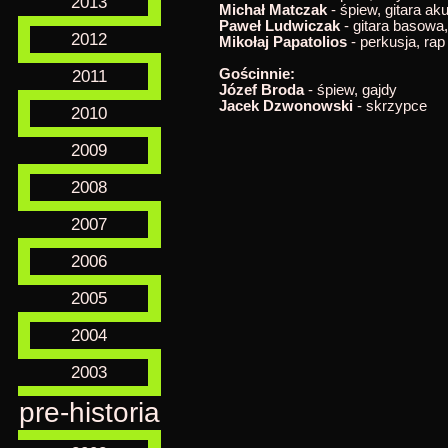
2013
Michał Matczak
- śpiew, gitara ak
Paweł Ludwiczak
- gitara basowa
2012
Mikołaj Papatolios
- perkusja, rap
Gościnnie:
2011
Józef Broda
- śpiew, gajdy
Jacek Dzwonowski
- skrzypce
2010
2009
2008
2007
2006
2005
2004
2003
pre-historia