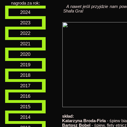
nagroda za rok:
A nawet jeśli przyjdzie nam powi
Shafa Gra!
2024
2023
2022
2021
2020
2019
2018
2017
2016
2015
skład:
2014
Katarzyna Broda-Firła
- śpiew bia
Bartosz Bobel
- śpiew, flety etnic