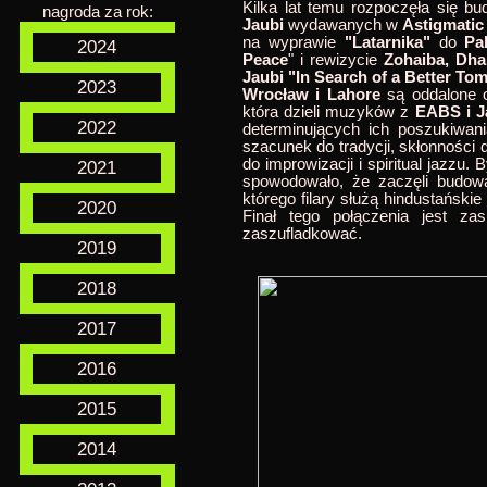
Kilka lat temu rozpoczęła się bu
nagroda za rok:
Jaubi
wydawanych w
Astigmatic
na wyprawie
"Latarnika"
do
Pa
2024
Peace
" i rewizycie
Zohaiba, Dha
Jaubi "In Search of a Better To
2023
Wrocław i Lahore
są oddalone o
która dzieli muzyków z
EABS i J
2022
determinujących ich poszukiwan
szacunek do tradycji, skłonności
do improwizacji i spiritual jazzu.
2021
spowodowało, że zaczęli budow
którego filary służą hindustański
2020
Finał tego połączenia jest za
zaszufladkować.
2019
2018
2017
2016
2015
2014