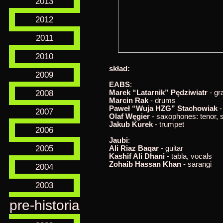
2013
2012
2011
2010
skład:
2009
EABS
:
2008
Marek “Latarnik” Pędziwiatr
- gr
Marcin Rak
- drums
Paweł “Wuja HZG” Stachowiak
-
2007
Olaf Węgier
- saxophones: tenor, s
Jakub Kurek
- trumpet
2006
Jaubi
:
2005
Ali Riaz Baqar
- guitar
Kashif Ali Dhani
- tabla, vocals
Zohaib Hassan Khan
- sarangi
2004
2003
pre-historia