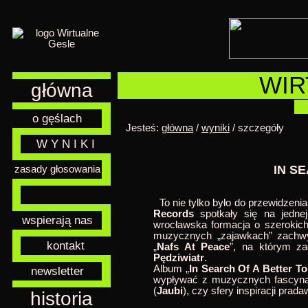
WIR
główna
o gęślach
Jesteś:
główna
/
wyniki
/ szczegóły
W Y N I K I
IN S
zasady głosowania
To nie tylko było do przewidzenia
Records
spotkały się na jedne
wspierają nas
wrocławska formacja o szerokich
muzycznych „zajawkach” zachwyc
kontakt
„
Nafs At Peace
”, na którym za
Pędziwiatr
.
Album „
In Search Of A Better 
newsletter
wypływać z muzycznych fascynacji
(
Jaubi
), czy sfery inspiracji prad
historia