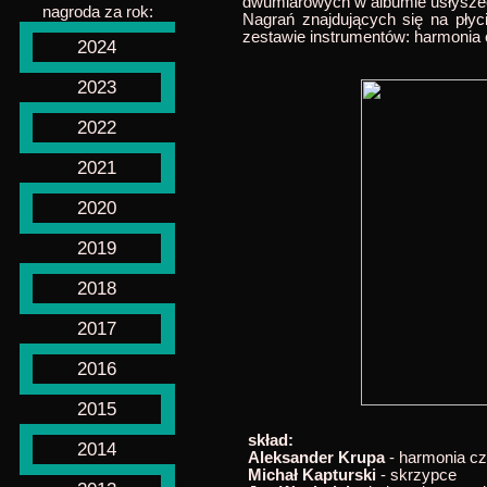
dwumiarowych w albumie 
nagroda za rok:
Nagrań znajdujących się na pły
zestawie instrumentów: harmoni
2024
2023
2022
2021
2020
2019
2018
2017
2016
2015
skład:
2014
Aleksander Krupa
- harmonia c
Michał Kapturski
- skrzypce