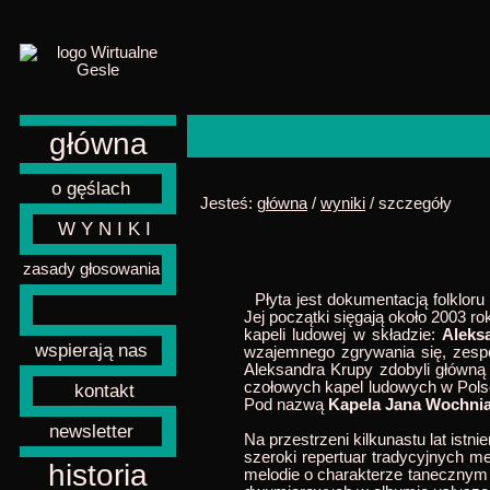
główna
o gęślach
Jesteś:
główna
/
wyniki
/ szczegóły
W Y N I K I
zasady głosowania
Płyta jest dokumentacją folklor
Jej początki sięgają około 2003 ro
kapeli ludowej w składzie:
Aleks
wspierają nas
wzajemnego zgrywania się, zesp
Aleksandra Krupy zdobyli główną
czołowych kapel ludowych w Polsc
kontakt
Pod nazwą
Kapela Jana Wochni
newsletter
Na przestrzeni kilkunastu lat ist
szeroki repertuar tradycyjnych m
historia
melodie o charakterze tanecznym