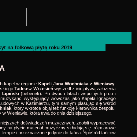
yt na folkową płytę roku 2019
A
h kapel w regionie
Kapeli Jana Wochniaka z Wieniawy
.
omskiego
Tadeusz Wrzesień
wyszedł z inicjatywą założenia
 Lipiński
(bębenek). Po dwóch latach wspólnych prób i
u muzykanci występujący wówczas jako Kapela Ignacego
w Ludowych w Kazimierzu, tym samym plasując się wśród
hniak
, który wkrótce objął też funkcję kierownika zespołu.
 Wieniawie, która trwa do dnia dzisiejszego.
wcześniejszych doświadczeń muzycznych, zdołali wypracować
ny na płycie materiał muzyczny składają się trójmiarowe
tempie i przeznaczone jedynie do tańca. Spośród tańców