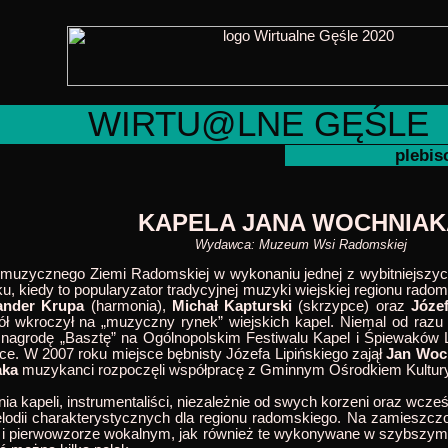
WIRTU@LNE GĘŚLE
plebisc
KAPELA JANA WOCHNIAK
Wydawca: Muzeum Wsi Radomskiej
u muzycznego Ziemi Radomskiej w wykonaniu jednej z wybitniejszyc
ku, kiedy to popularyzator tradycyjnej muzyki wiejskiej regionu rad
ander Krupa
(harmonia),
Michał Kapturski
(skrzypce) oraz
Józef
ół wkroczył na „muzyczny rynek” wiejskich kapel. Niemal od raz
 nagrodę „Basztę” na Ogólnopolskim Festiwalu Kapel i Śpiewakó
e. W 2007 roku miejsce bębnisty Józefa Lipińskiego zajął
Jan Woc
aka
muzykanci rozpoczęli współpracę z Gminnym Ośrodkiem Kultury w
nienia kapeli, instrumentaliści, niezależnie od swych korzeni oraz 
elodii charakterystycznych dla regionu radomskiego. Na zamieszczo
 i pierwowzorze wokalnym, jak również te wykonywane w szybszym 