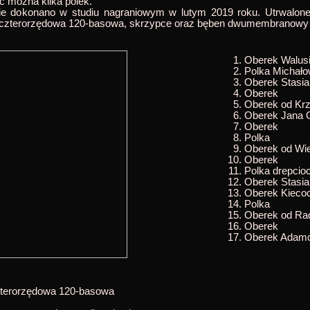
usłyszeć można kilka polek.
cie dokonano w studiu nagraniowym w lutym 2019 roku. Utrwalo
a czterorzędowa 120-basowa, skrzypce oraz bęben dwumembranowy
Oberek Walus
Polka Michał
Oberek Stasi
Oberek
Oberek od Kr
Oberek Jana 
Oberek
Polka
Oberek od Wi
Oberek
Polka drepcio
Oberek Stasia
Oberek Kieco
Polka
Oberek od Ra
Oberek
Oberek Adam
zterorzędowa 120-basowa