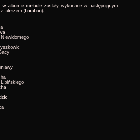
ne w albumie melodie zostały wykonane w następującym
 z talerzem (baraban).
ia
owa
a Niewidomego
zyszkowic
Gacy
eniawy
cha
 Lipińskiego
cha
dzic
ca