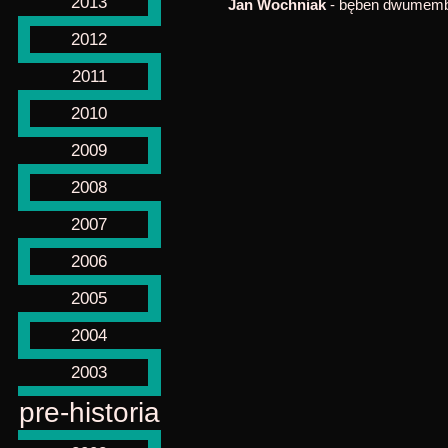
2013
Jan Wochniak
- bęben dwumembr
2012
2011
2010
2009
2008
2007
2006
2005
2004
2003
pre-historia