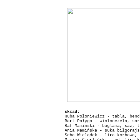
skład:
Huba Połoniewicz - tabla, bend
Bart Pałyga - wiolonczela, sar
Raf Mamiński - baglama, saz, t
Ania Mamińska - suka biłgorajs
Seba Wielądek - lira korbowa, 
Maciej Cierliński - ud, lira k