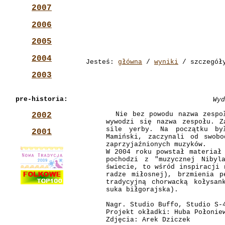
2007
2006
2005
2004
Jesteś:
główna
/
wyniki
/ szczegół
2003
pre-historia:
Wyd
Nie bez powodu nazwa zespoł
2002
wywodzi się nazwa zespołu. Z
sile yerby. Na początku by
2001
Mamiński, zaczynali od swobo
zaprzyjaźnionych muzyków.
W 2004 roku powstał materiał
pochodzi z "muzycznej Nibyl
świecie, to wśród inspiracji 
radze miłosnej), brzmienia p
tradycyjną chorwacką kołysan
suka biłgorajska).
Nagr. Studio Buffo, Studio S-
Projekt okładki: Huba Połonie
Zdjęcia: Arek Dziczek