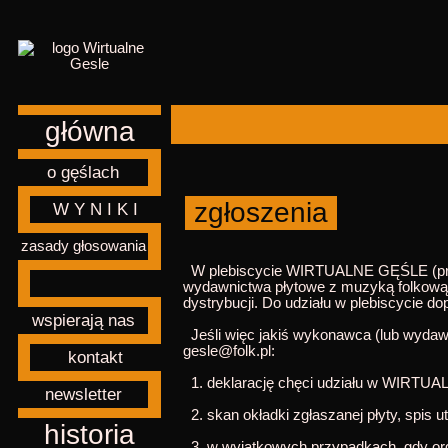
główna
o gęślach
zgłoszenia
W Y N I K I
zasady głosowania
W plebiscycie WIRTUALNE GĘŚLE (przyzn
wydawnictwa płytowe z muzyką folkową, 
dystrybucji. Do udziału w plebiscycie 
wspierają nas
Jeśli więc jakiś wykonawca (lub wydaw
gesle@folk.pl
:
kontakt
1. deklarację chęci udziału w WIRT
newsletter
2. skan okładki zgłaszanej płyty, spis ut
historia
3. w wyjątkowych przypadkach, gdy organ