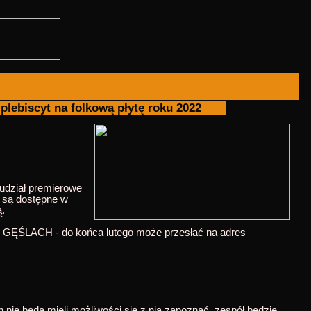
lebiscyt na folkową płytę roku 2022
udział premierowe
z są dostępne w
ą.
H GĘŚLACH - do końca lutego może przesłać na adres
 nie będą mieli możliwości się z nią zapoznać, zespół będzie