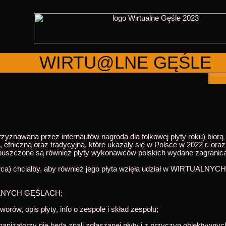
WIRTU@LNE GĘŚLE
p
awana przez internautów nagroda dla folkowej płyty roku) biorą 
etniczną oraz tradycyjną, które ukazały się w Polsce w 2022 r. ora
dopuszczone są również płyty wykonawców polskich wydane zagranic
ca) chciałby, aby również jego płyta wzięła udział w WIRTUALNYC
UALNYCH GĘŚLACH;
worów, opis płyty, info o zespole i skład zespołu;
izatorzy nie będą znali zgłaszanej płyty i z przyczyn obiektywnych