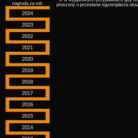
nagroda za rok:
proszony o przesłanie egzemplarza okaz
2024
2023
2022
2021
2020
2019
2018
2017
2016
2015
2014