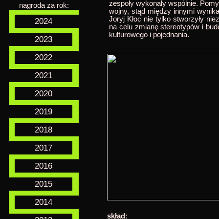
zespoły wykonały wspólnie. Pomys
nagroda za rok:
wojny, stąd między innymi wynika
Joryj Kłoc nie tylko stworzyły n
2024
na celu zmianę stereotypów i bud
kulturowego i pojednania.
2023
2022
2021
2020
2019
2018
2017
2016
2015
2014
skład: