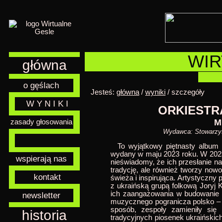
WIR
główna
o gęślach
Jesteś:
główna
/
wyniki
/ szczegóły
W Y N I K I
ORKIESTRA
M
zasady głosowania
Wydawca: Stowarzys
To wyjątkowy piętnasty album O
wydany w maju 2023 roku. W 2023 
wspierają nas
nieświadomy, że ich przesłanie na
tradycję, ale również tworzy nowo
kontakt
świeża i inspirująca. Artystyczny
z ukraińską grupą folkową Joryj 
ich zaangażowania w budowanie m
newsletter
muzycznego pogranicza polsko – 
sposób, zespoły zamieniły się 
historia
tradycyjnych piosenek ukraińskich