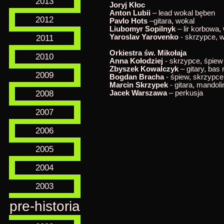
2013
Joryj Kłoc
Anton Lubii
– lead wokal bęben
2012
Pavlo Hots
–gitara, wokal
Liubomyr Sopilnyk
– lir korbowa,
Yaroslav Yarovenko
- skrzypce, 
2011
Orkiestra św. Mikołaja
2010
Anna Kołodziej
- skrzypce, śpiew
Zbyszek Kowalczyk
– gitary, bas
2009
Bogdan Bracha
- śpiew, skrzypce, 
Marcin Skrzypek
- gitara, mandol
2008
Jacek Warszawa
– perkusja
2007
2006
2005
2004
2003
pre-historia