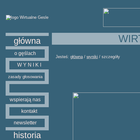
WIR
główna
o gęślach
Jesteś:
główna
/
wyniki
/ szczegóły
W Y N I K I
zasady głosowania
wspierają nas
kontakt
newsletter
historia