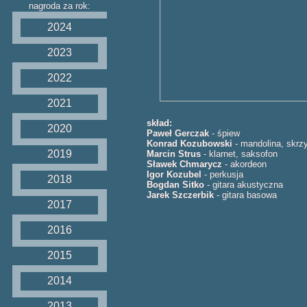
nagroda za rok:
2024
2023
2022
2021
skład:
2020
Paweł Gerczak
- śpiew
Konrad Kozubowski
- mandolina, skrz
2019
Marcin Strus
- klarnet, saksofon
Sławek Chmarycz
- akordeon
Igor Kozubel
- perkusja
2018
Bogdan Sitko
- gitara akustyczna
Jarek Szczerbik
- gitara basowa
2017
2016
2015
2014
2013