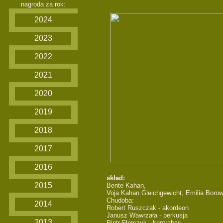
nagroda za rok:
2024
2023
2022
2021
2020
2019
2018
2017
2016
skład:
2015
Bente Kahan,
Voja Kahan Gleichgewicht, Emilia Borow
Chudoba:
2014
Robert Ruszczak - akordeon
Janusz Wawrzała - perkusja
2013
Piotr Florczyk - kontrabas