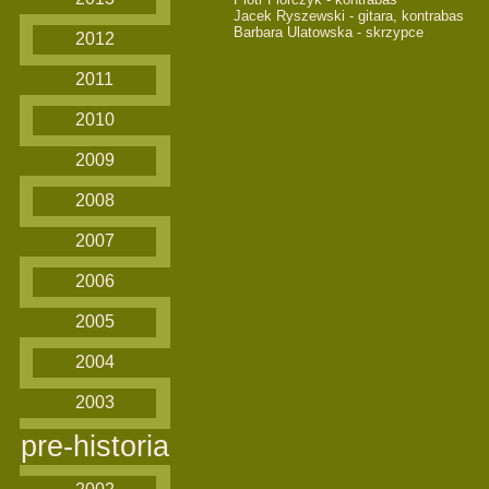
Jacek Ryszewski - gitara, kontrabas
Barbara Ulatowska - skrzypce
2012
2011
2010
2009
2008
2007
2006
2005
2004
2003
pre-historia