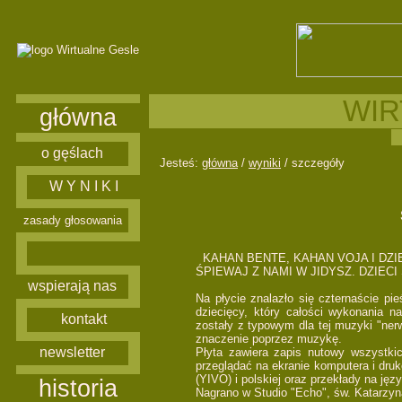
WIR
główna
o gęślach
Jesteś:
główna
/
wyniki
/ szczegóły
W Y N I K I
zasady głosowania
KAHAN BENTE, KAHAN VOJA I DZI
ŚPIEWAJ Z NAMI W JIDYSZ. DZIEC
wspierają nas
Na płycie znalazło się czternaście pi
dziecięcy, który całości wykonania n
kontakt
zostały z typowym dla tej muzyki "ne
znaczenie poprzez muzykę.
newsletter
Płyta zawiera zapis nutowy wszystki
przeglądać na ekranie komputera i druk
(YIVO) i polskiej oraz przekłady na język
historia
Nagrano w Studio "Echo", św. Katarzyna