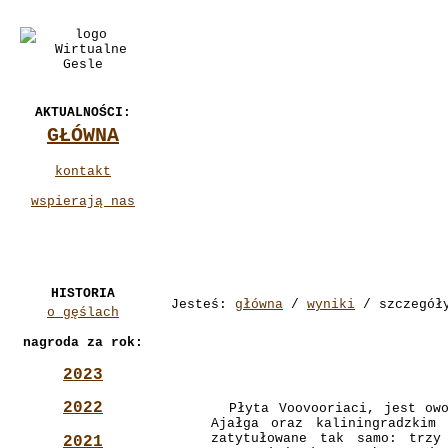
AKTUALNOŚCI:
GŁÓWNA
kontakt
wspierają nas
HISTORIA
Jesteś:
główna
/
wyniki
/ szczegół
o gęślach
nagroda za rok:
2023
2022
Płyta Voovooriaci, jest owoc
Ajałga oraz kaliningradzkim
zatytułowane tak samo: trzy
2021