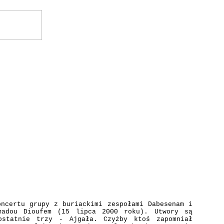
ncertu grupy z buriackimi zespołami Dabesenam i
madou Dioufem (15 lipca 2000 roku). Utwory są
ostatnie trzy - Ajgała. Czyżby ktoś zapomniał