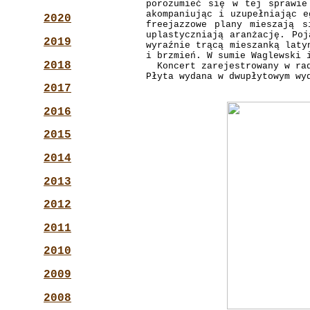
porozumieć się w tej sprawie
akompaniując i uzupełniając e
2020
freejazzowe plany mieszają s
uplastyczniają aranżację. Poj
2019
wyraźnie trącą mieszanką laty
i brzmień. W sumie Waglewski 
2018
Koncert zarejestrowany w radi
Płyta wydana w dwupłytowym wy
2017
2016
2015
2014
2013
2012
2011
2010
2009
2008