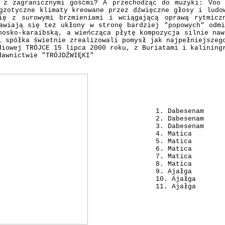
 z zagranicznymi gośćmi? A przechodząc do muzyki: Voo
gzotyczne klimaty kreowane przez dźwięczne głosy i ludo
ię z surowymi brzmieniami i wciągającą oprawą rytmicz
awiają się też ukłony w stronę bardziej "popowych" odm
nosko-karaibską, a wieńcząca płytę kompozycja silnie naw
i spółka świetnie zrealizowali pomysł jak najpełniejszeg
owej TRÓJCE 15 lipca 2000 roku, z Buriatami i kaliningr
dawnictwie "TRÓJDŹWIĘKI"
1. Dabesenam
2. Dabesenam
3. Dabesenam
4. Matica
5. Matica
6. Matica
7. Matica
8. Matica
9. Ajałga
10. Ajałga
11. Ajałga