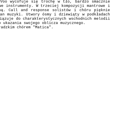
 Voo wycofuje się trochę w tło, bardzo smacznie
we instrumenty. W trzeciej kompozycji mantrowe i
ną. Call and response solistów i chóru pięknie
ian muzyki. Utwory ósmy i dziewiąty w podkładach
iązuje do charakterystycznych wschodnich melodii
o ukazania swojego oblicza muzycznego.
adzkim chórem "Matica".