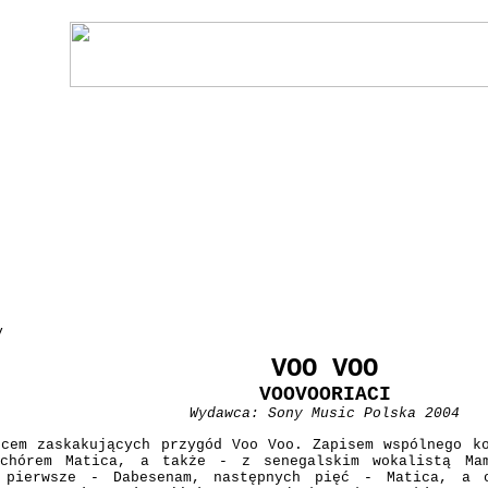
y
VOO VOO
VOOVOORIACI
Wydawca: Sony Music Polska 2004
em zaskakujących przygód Voo Voo. Zapisem wspólnego ko
 chórem Matica, a także - z senegalskim wokalistą Ma
 pierwsze - Dabesenam, następnych pięć - Matica, a 