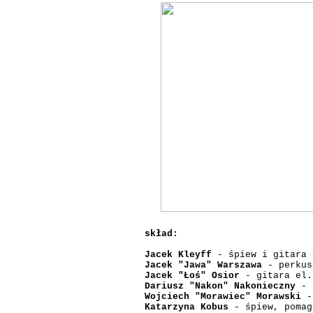
skład:
Jacek Kleyff
- śpiew i gitara 
Jacek "Jawa" Warszawa
- perkus
Jacek "Łoś" Osior
- gitara el.
Dariusz "Nakon" Nakonieczny
- b
Wojciech "Morawiec" Morawski
- 
Katarzyna Kobus
- śpiew, pomag