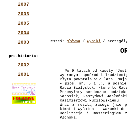
2007
2006
2005
2004
Jesteś:
główna
/
wyniki
/ szczegół
2003
O
pre-historia:
2002
Po 9 latach od kasety "Jest 
2001
wybranymi spośród kilkudziesi
Płyta powstała w 2 lata. Najp
- pios. nr. 5 i 6), a późnie
Radia Białystok, które to Rad
Przesyłamy serdeczne podzięk
Sarosiek, Raszydowi Jabłońsk
Kazimierzowi Puciłowskiemu.
Wraz z resztą załogi (nie p
kimat i wyśmienite warunki do
Realizacją i masteringiem 
Płoński.