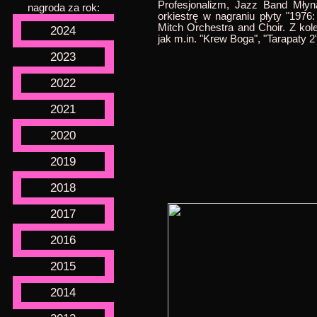
Profesjonalizm, Jazz Band Młyn
nagroda za rok:
orkiestrę w nagraniu płyty "19
Mitch Orchestra and Choir. Z kole
2024
jak m.in. "Krew Boga", "Tarapaty 2
2023
2022
2021
2020
2019
2018
2017
2016
2015
2014