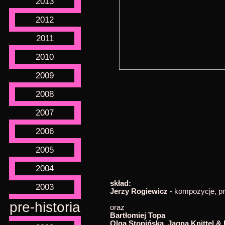
2013
2012
2011
2010
2009
2008
2007
2006
2005
2004
skład:
2003
Jerzy Rogiewicz
- kompozycje, pr
pre-historia
oraz
Bartłomiej Topa
Olga Stopińska, Jagna Knittel &