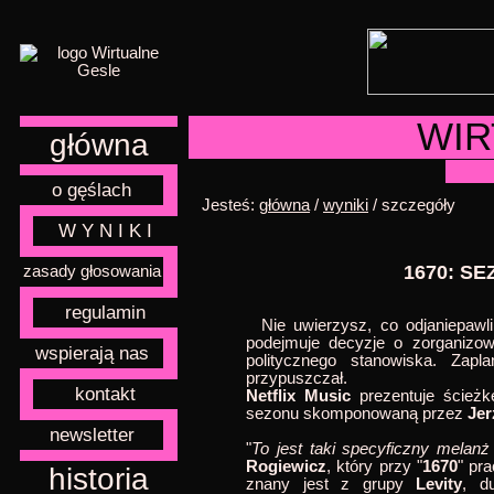
WIR
główna
o gęślach
Jesteś:
główna
/
wyniki
/ szczegóły
W Y N I K I
1670: SE
zasady głosowania
regulamin
Nie uwierzysz, co odjaniepawl
podejmuje decyzje o zorganizo
wspierają nas
politycznego stanowiska. Zapl
przypuszczał.
kontakt
Netflix Music
prezentuje ścieżk
sezonu skomponowaną przez
Jer
newsletter
"
To jest taki specyficzny melan
Rogiewicz
, który przy "
1670
" pr
historia
znany jest z grupy
Levity
, d