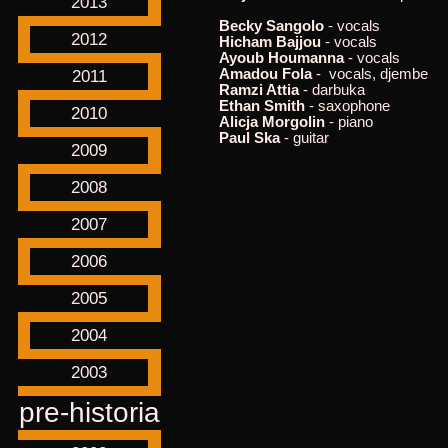
2013
Becky Sangolo
- vocals
2012
Hicham Bajjou
- vocals
Ayoub Houmanna
- vocals
Amadou Fola
- vocals, djembe
2011
Ramzi Attia
- darbuka
Ethan Smith
- saxophone
2010
Alicja Morgolin
- piano
Paul Ska
- guitar
2009
2008
2007
2006
2005
2004
2003
pre-historia