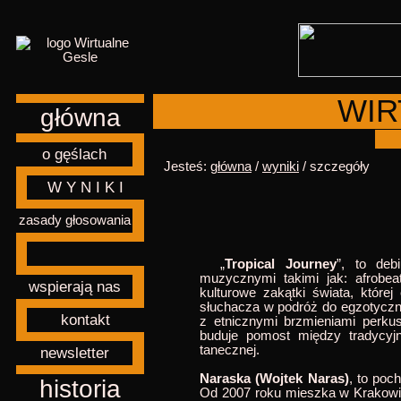
WIR
główna
o gęślach
Jesteś:
główna
/
wyniki
/ szczegóły
W Y N I K I
zasady głosowania
„
Tropical Journey
”, to deb
muzycznymi takimi jak: afrobea
wspierają nas
kulturowe zakątki świata, które
słuchacza w podróż do egzotyczny
kontakt
z etnicznymi brzmieniami perkus
buduje pomost między tradycyj
tanecznej.
newsletter
Naraska (Wojtek Naras)
, to poc
historia
Od 2007 roku mieszka w Krakowie 