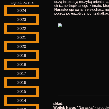
dużą inspiracją muzyką oriental
nagroda za rok:
etniczno-tropikalnego klimatu, k
Naraska sprawia
, że słuchacz n
2024
podróż po egzotycznych zakątkach
2023
2022
2021
2020
2019
2018
2017
2016
2015
2014
skład:
Wojtek Naras "Naraska"
- produkc