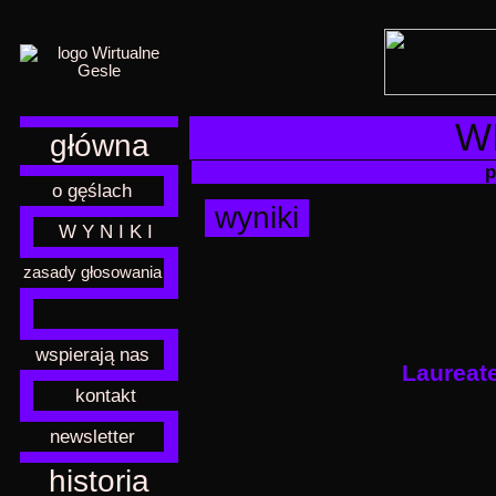
W
główna
pl
o gęślach
wyniki
W Y N I K I
zasady głosowania
wspierają nas
Laureate
kontakt
newsletter
historia