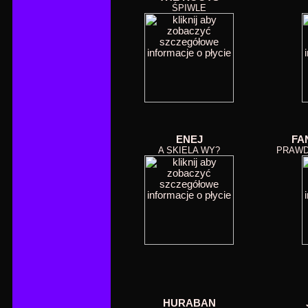
ŚPIWLE
ENEJ
FA
A SKIELA WY?
PRAWD
HURABAN