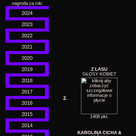
nagroda za rok:
2024
2023
2022
2021
2020
2019
Z LASU
GŁOSY KOBIET
2018
2017
2.
2016
2015
1406 pkt.
2014
KAROLINA CICHA &