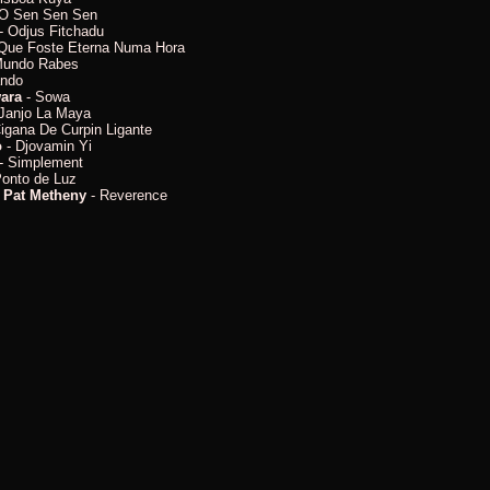
O Sen Sen Sen
- Odjus Fitchadu
Que Foste Eterna Numa Hora
Mundo Rabes
ando
ara
- Sowa
Janjo La Maya
igana De Curpin Ligante
o
- Djovamin Yi
- Simplement
onto de Luz
 Pat Metheny
- Reverence