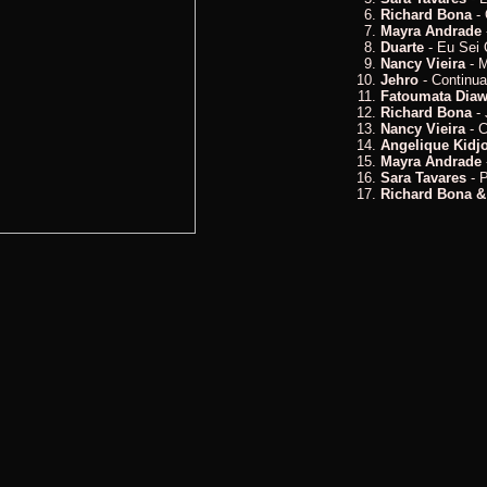
Richard Bona
- 
Mayra Andrade
Duarte
- Eu Sei 
Nancy Vieira
- 
Jehro
- Continu
Fatoumata Diaw
Richard Bona
- 
Nancy Vieira
- C
Angelique Kidj
Mayra Andrade
Sara Tavares
- P
Richard Bona &