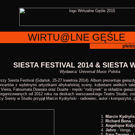
WIRTU@LNE GĘŚLE
plebis
SIESTA FESTIVAL 2014 & SIESTA 
Wydawca: Universal Music Polska
szy Siesta Festival (Gdańsk, 25-27 kwietnia 2014). Album prezentuje gwia
ncertów z wybitnymi artystkami afrykańskiej sceny, kobietami wielkich tal
Vieira, Fatoumata Diawara oraz Duarte - męski "rodzynek" w składzie gwiazd
rganizowanych od 2012 roku na deskach warszawskiego Teatru Studio, znan
Siesty w Studio przyjął Marcin Kydryński - radiowiec, autor i kompozytor, pr
Marcin Kydryńs
Richard Bona
- 
Angelique Kidj
Jehro
- Venga
Sara Tavares
- L