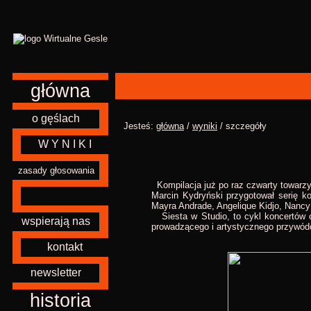
główna
o gęślach
Jesteś:
główna
/
wyniki
/ szczegóły
W Y N I K I
zasady głosowania
Kompilacja już po raz czwarty towarzy
Marcin Kydryński przygotował serię ko
Mayra Andrade, Angelique Kidjo, Nancy 
Siesta w Studio, to cykl koncertów o
wspierają nas
prowadzącego i artystycznego przywódcy 
kontakt
newsletter
historia