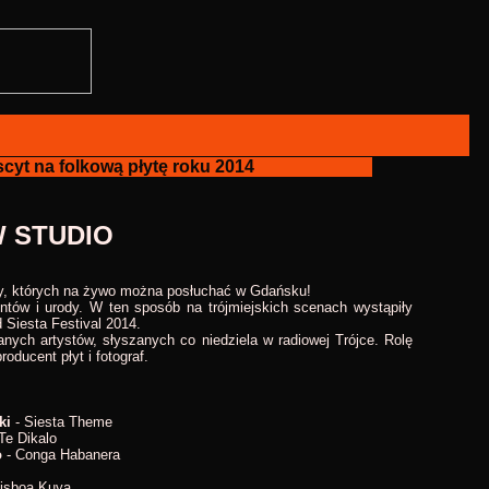
cyt na folkową płytę roku 2014
W STUDIO
zdy, których na żywo można posłuchać w Gdańsku!
entów i urody. W ten sposób na trójmiejskich scenach wystąpiły
 Siesta Festival 2014.
ych artystów, słyszanych co niedziela w radiowej Trójce. Rolę
oducent płyt i fotograf.
ki
- Siesta Theme
Te Dikalo
o
- Conga Habanera
isboa Kuya