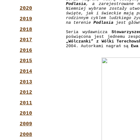
Podlasia
, a zarejestrowane n
2020
Niemniej wybrane zostały utwo
święte, jak i świeckie mają p
rodzinnym cyklem ludzkiego ży
2019
na terenie
Podlasia
jest główn
2018
Seria wydawnicza
Stowarzysz
poświęcona jest jednemu zes
2017
„Wólczanki” z Wólki Terechows
2004. Autorkami nagrań są
Ewa
2016
2015
2014
2013
2012
2011
2010
2009
2008