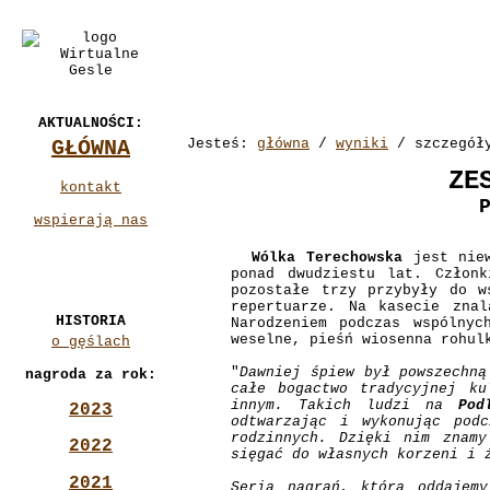
AKTUALNOŚCI:
GŁÓWNA
Jesteś:
główna
/
wyniki
/ szczegół
ZE
kontakt
wspierają nas
Wólka Terechowska
jest niew
ponad dwudziestu lat. Człon
pozostałe trzy przybyły do w
repertuarze. Na kasecie znal
HISTORIA
Narodzeniem podczas wspólnyc
weselne, pieśń wiosenna rohul
o gęślach
"
Dawniej śpiew był powszechną
nagroda za rok:
całe bogactwo tradycyjnej ku
innym. Takich ludzi na
Pod
2023
odtwarzając i wykonując pod
rodzinnych. Dzięki nim znamy
2022
sięgać do własnych korzeni i 
2021
Seria nagrań, którą oddajem