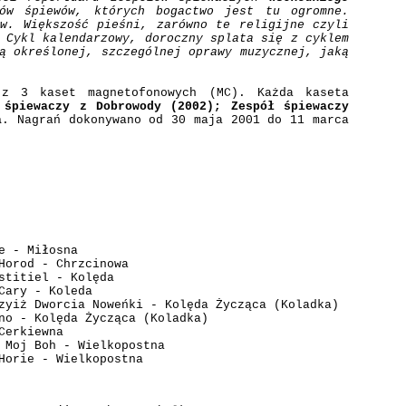
ów śpiewów, których bogactwo jest tu ogromne.
ów. Większość pieśni, zarówno te religijne czyli
 Cykl kalendarzowy, doroczny splata się z cyklem
ą określonej, szczególnej oprawy muzycznej, jaką
z 3 kaset magnetofonowych (MC). Każda kaseta
 śpiewaczy z Dobrowody (2002); Zespół śpiewaczy
a
. Nagrań dokonywano od 30 maja 2001 do 11 marca
e - Miłosna
Horod - Chrzcinowa
stitiel - Kolęda
Cary - Koleda
zyiż Dworcia Noweńki - Kolęda Życząca (Koladka)
no - Kolęda Życząca (Koladka)
Cerkiewna
 Moj Boh - Wielkopostna
Horie - Wielkopostna