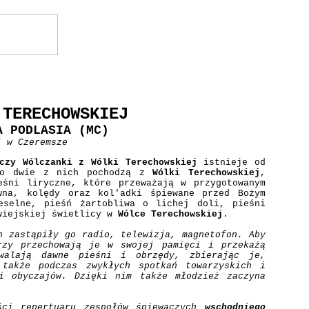
 TERECHOWSKIEJ
A PODLASIA (MC)
j w Czeremsze
czy Wólczanki z Wólki Terechowskiej
istnieje od
lko dwie z nich pochodzą z
Wólki Terechowskiej
,
eśni liryczne, które przeważają w przygotowanym
wna, kolędy oraz kol'adki śpiewane przed Bożym
eselne, pieśń żartobliwa o lichej doli, pieśni
 wiejskiej świetlicy w
Wólce Terechowskiej
.
h zastąpiły go radio, telewizja, magnetofon. Aby
rzy przechowają je w swojej pamięci i przekażą
walają dawne pieśni i obrzędy, zbierając je,
 także podczas zwykłych spotkań towarzyskich i
i obyczajów. Dzięki nim także młodzież zaczyna
ści repertuaru zespołów śpiewaczych
wschodniego