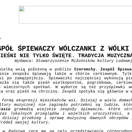
y
SPÓŁ ŚPIEWACZY WÓLCZANKI Z WÓLKI
PIEŚNI NIE TYLKO ŚWIĘTE. TRADYCJA MUZYCZN
Wydawca: Stowarzyszenie Miłośników Kultury Ludowe
ielką wsią położoną w pobliżu
Czeremchy
.
Zespół Śpiewa
kinie zespołu śpiewają także w chórze cerkiewnym. Ty
si po zamążpójściu. Śpiewaczki najczęściej wykonują pi
azła się także pieśń wielkopostna, pogrzebowa, cerkie
h wieczornych spotkań. W wyborze są też przyśpiewki w
ka oraz pieśń na chrzciny. Zespół spotyka się głównie w
 formą ekspresji mieszkańców wsi. Dzisiaj w wielu domac
ltury muzycznej nie zaginęło potrzebni są ludzie, któ
lasiu
gromadzą wiejskie zespoły śpiewacze, które utr
czas lokalnych przeglądów i wszelkich uroczystości, a
 dzisiaj przebieg i oprawę muzyczną dawnych obrzędów 
źródeł swojej kultury.
y w Państwa ręce ma na celu przedstawienie różnorodno