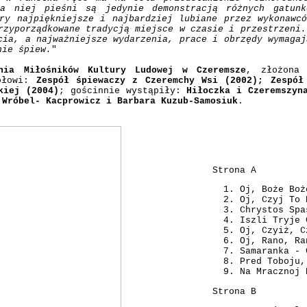
a niej pieśni są jedynie demonstracją różnych gatunk
ry najpiękniejsze i najbardziej lubiane przez wykonawc
rzyporządkowane tradycją miejsce w czasie i przestrzeni.
cia, a najważniejsze wydarzenia, prace i obrzędy wymagaj
ie śpiew.
"
enia Miłośników Kultury Ludowej w Czeremsze
, złożona 
połowi:
Zespół śpiewaczy z Czeremchy Wsi (2002); Zespół
kiej (2004)
; gościnnie wystąpiły:
Hiłoczka i Czeremszyn
 Wróbel- Kacprowicz i Barbara Kuzub-Samosiuk
.
Strona A
Oj, Boże Boż
Oj, Czyj To 
Chrystos Spa
Iszli Tryje 
Oj, Czyiż, C
Oj, Rano, Ra
Samaranka - 
Pred Toboju,
Na Mracznoj 
Strona B