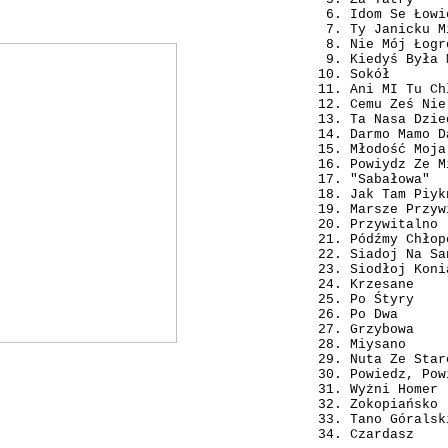
Idom Se Łowi
Ty Janicku M
Nie Mój Łogr
Kiedyś Była 
Sokół
Ani MI Tu Ch
Cemu Ześ Nie
Ta Nasa Dzie
Darmo Mamo D
Młodość Moja
Powiydz Ze M
"Sabałowa"
Jak Tam Piyk
Marsze Przyw
Przywitalno
Pódźmy Chłop
Siadoj Na Sa
Siodłoj Koni
Krzesane
Po Śtyry
Po Dwa
Grzybowa
Miysano
Nuta Ze Star
Powiedz, Pow
Wyżni Homer
Zokopiańsko
Tano Góralsk
Czardasz