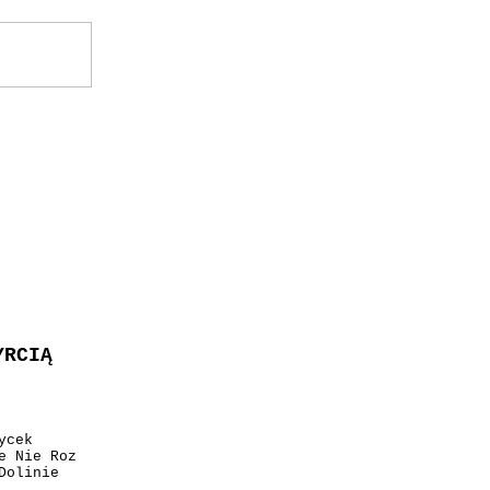
YRCIĄ
ycek
e Nie Roz
Dolinie