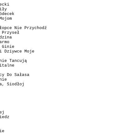
ecki
iły
ódecek
Mojom
łopce Nie Przychodź
 Przyseł
dzina
armo
 Ginie
i Dziywce Moje
nie Tancują
italne
cy Do Sałasa
nie
a, Siodłoj
ej
iedz
ie