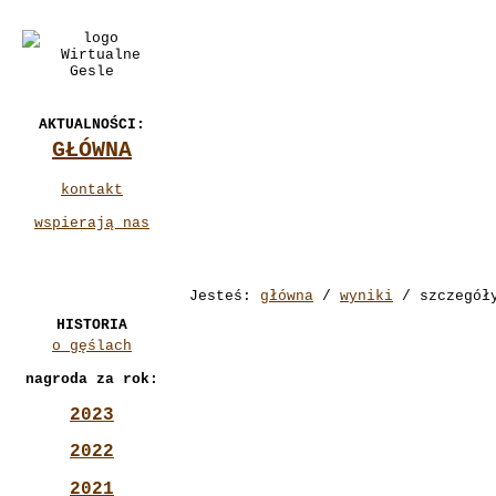
AKTUALNOŚCI:
GŁÓWNA
kontakt
wspierają nas
Jesteś:
główna
/
wyniki
/ szczegół
HISTORIA
o gęślach
nagroda za rok:
2023
2022
2021