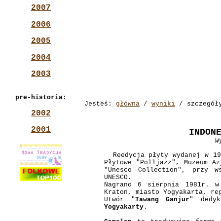
2007
2006
2005
2004
2003
pre-historia:
Jesteś:
główna
/
wyniki
/ szczegół
2002
2001
INDON
W
Reedycja płyty wydanej w 198
Płytowe "Polljazz", Muzeum Az
"Unesco Collection", przy w
UNESCO.
Nagrano 6 sierpnia 1981r. w
Kraton, miasto Yogyakarta, re
Utwór "
Tawang Ganjur
" dedy
Yogyakarty
.