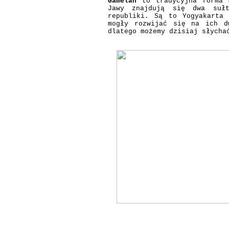
Gamelan
to tradycyjna forma m
Jawy znajdują się dwa sułt
republiki. Są to Yogyakarta 
mogły rozwijać się na ich d
dlatego możemy dzisiaj słycha