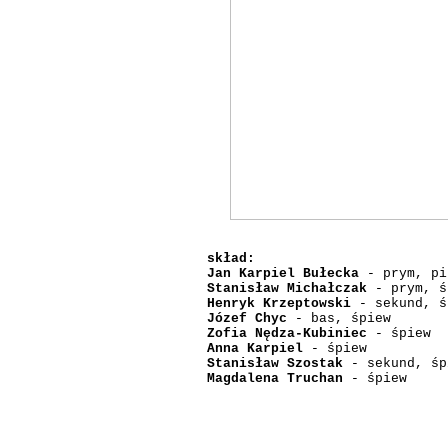
skład:
Jan Karpiel Bułecka
- prym, pi
Stanisław Michałczak
- prym, ś
Henryk Krzeptowski
- sekund, ś
Józef Chyc
- bas, śpiew
Zofia Nędza-Kubiniec
- śpiew
Anna Karpiel
- śpiew
Stanisław Szostak
- sekund, śp
Magdalena Truchan
- śpiew