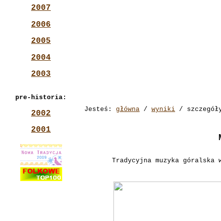
2007
2006
2005
2004
2003
pre-historia:
Jesteś:
główna
/
wyniki
/ szczegół
2002
2001
Tradycyjna muzyka góralska 