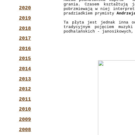
grania. Czasem kształtują 
2020
pobrzmiewają w niej interpre
pradziadkiem prymisty
Andrzej
2019
Ta płyta jest jednak inna o
tradycyjnym pojęciem muzyk
2018
podhalańskich - janosikowych,
2017
2016
2015
2014
2013
2012
2011
2010
2009
2008