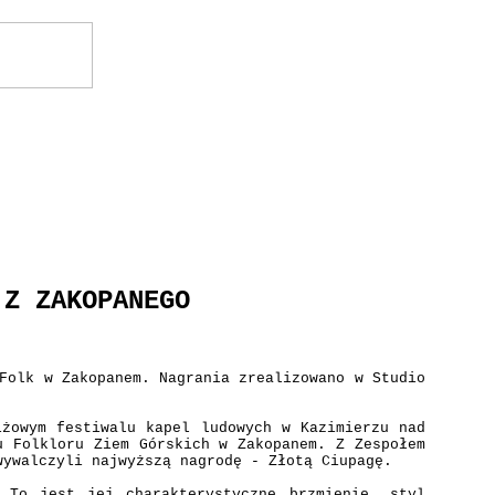
 Z ZAKOPANEGO
Folk w Zakopanem. Nagrania zrealizowano w Studio
iżowym festiwalu kapel ludowych w Kazimierzu nad
u Folkloru Ziem Górskich w Zakopanem. Z Zespołem
wywalczyli najwyższą nagrodę - Złotą Ciupagę.
 To jest jej charakterystyczne brzmienie, styl