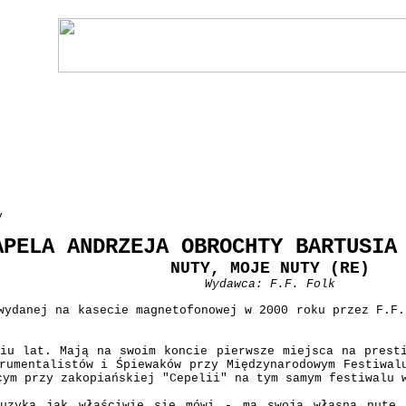
y
APELA ANDRZEJA OBROCHTY BARTUSIA
NUTY, MOJE NUTY (RE)
Wydawca: F.F. Folk
danej na kasecie magnetofonowej w 2000 roku przez F.F.
iu lat. Mają na swoim koncie pierwsze miejsca na prest
rumentalistów i Śpiewaków przy Międzynarodowym Festiwal
cym przy zakopiańskiej "Cepelii" na tym samym festiwalu 
muzyka jak właściwie się mówi - ma swoją własną nutę.