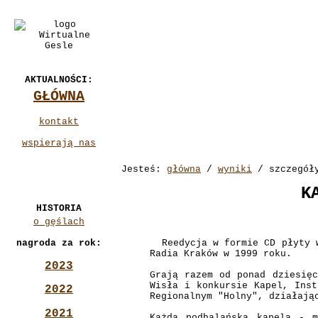
AKTUALNOŚCI:
GŁÓWNA
kontakt
wspierają nas
Jesteś:
główna
/
wyniki
/ szczegół
K
HISTORIA
o gęślach
Reedycja w formie CD płyty wy
nagroda za rok:
Radia Kraków w 1999 roku.
2023
Grają razem od ponad dziesięc
Wisła i konkursie Kapel, Inst
2022
Regionalnym "Holny", działają
2021
Każda podhalańska kapela - 