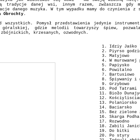
ją tradycje danej wsi, innym razem, zwłaszcza gdy m
tacje danego muzyka. W tym wypadku mamy do czynienia z
a Obrochty
.
d wszystkich. Pomysł przedstawienia jedynie instrumen
i góralskiej, gdzie melodii towarzyszy śpiew, pozw
 zbójnickich, krzesanych, ozwodnych.
Idziy Jaśko 
Piyrso godzi
Matyjowo
W murowanej 
Papiysko
Powitalno
Bartusiowo
Śpiywaniy i 
Grzybowo
Pod Tatrami
Bioło Dunajy
Kościyliscia
Polaniorsko
Baciarsko
Bez zielone 
Skarga Podha
Rozwodno
Zabili Janic
Do bitki
Po styry