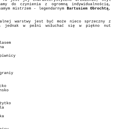
amy do czynienia z ogromną indywidualnością,
 samym mistrzem - legendarnym
Bartusiem Obrochtą
,
talnej warstwy jest być może nieco sprzeczny z
ala jednak w pełni wsłuchać się w piękno nut
lasem
na
piwnicy
graniy
cko
nsko
żytko
la
ka