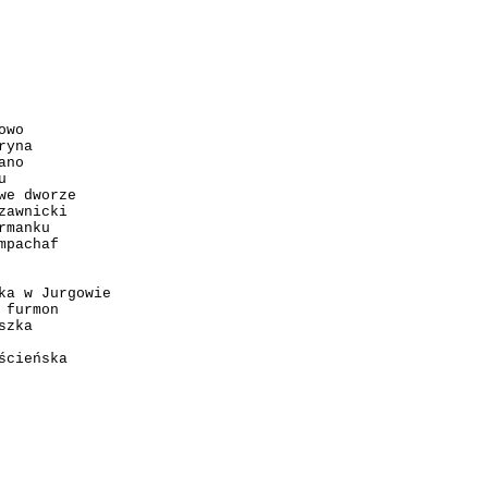
owo
ryna
ano
u
we dworze
zawnicki
rmanku
mpachaf
ka w Jurgowie
 furmon
szka
ścieńska