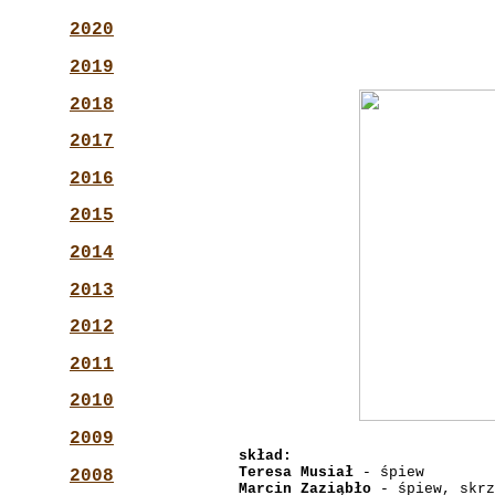
2020
2019
2018
2017
2016
2015
2014
2013
2012
2011
2010
2009
skład:
Teresa Musiał
- śpiew
2008
Marcin Zaziąbło
- śpiew, skrz