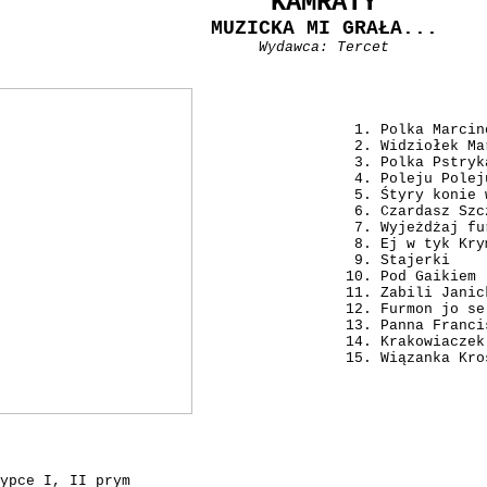
KAMRATY
MUZICKA MI GRAŁA...
Wydawca: Tercet
Polka Marcin
Widziołek Ma
Polka Pstryk
Poleju Polej
Śtyry konie 
Czardasz Szc
Wyjeżdżaj fu
Ej w tyk Kry
Stajerki
Pod Gaikiem
Zabili Janic
Furmon jo se
Panna Franci
Krakowiaczek
Wiązanka Kro
ypce I, II prym