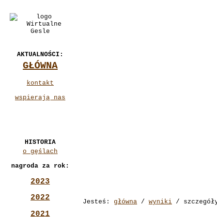
AKTUALNOŚCI:
GŁÓWNA
kontakt
wspierają nas
HISTORIA
o gęślach
nagroda za rok:
2023
2022
Jesteś:
główna
/
wyniki
/ szczegół
2021