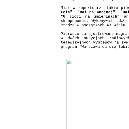
Miał w repertuarze takie pi
Fela", "Bal na Gnojnej", "Ba
"U cioci na imieninach" or
skomponował. Wykonywał także
Pradze w początkach XX wieku.
Pierwsze zarejestrowane nagra
w dwóch audycjach radiowy
telewizyjnych występów na żyw
program "Warszawa da się lubi