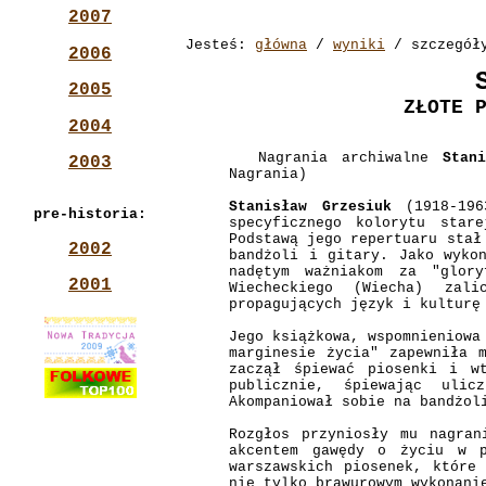
2007
Jesteś:
główna
/
wyniki
/ szczegół
2006
2005
ZŁOTE 
2004
Nagrania archiwalne
Stan
2003
Nagrania)
Stanisław Grzesiuk
(1918-196
pre-historia:
specyficznego kolorytu star
Podstawą jego repertuaru stał
2002
bandżoli i gitary. Jako wyko
nadętym ważniakom za "glory
2001
Wiecheckiego (Wiecha) zal
propagujących język i kulturę
Jego książkowa, wspomnieniowa
marginesie życia" zapewniła 
zaczął śpiewać piosenki i w
publicznie, śpiewając uli
Akompaniował sobie na bandżol
Rozgłos przyniosły mu nagran
akcentem gawędy o życiu w p
warszawskich piosenek, które
nie tylko brawurowym wykonani