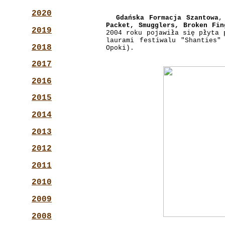
2020
Gdańska Formacja Szantowa
,
Packet, Smugglers, Broken Fin
2019
2004 roku pojawiła się płyta 
laurami festiwalu "Shanties"
2018
Opoki).
2017
2016
2015
2014
2013
2012
2011
2010
2009
2008