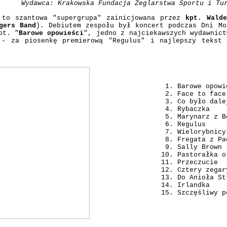
Wydawca: Krakowska Fundacja Żeglarstwa Sportu i Tu
 to szantowa "supergrupa" zainicjowana przez
kpt. Walde
gers Band
). Debiutem zespołu był koncert podczas Dni M
pt. "
Barowe opowieści
", jedno z najciekawszych wydawnict
 - za piosenkę premierową "Regulus" i najlepszy tekst
Barowe opowi
Face to face
Co było dale
Rybaczka
Marynarz z B
Regulus
Wielorybnicy
Fregata z Pa
Sally Brown
Pastorałka o
Przeczucie
Cztery zegar
Do Anioła St
Irlandka
Szczęśliwy p