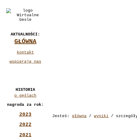
AKTUALNOŚCI:
GŁÓWNA
kontakt
wspierają nas
HISTORIA
o gęślach
nagroda za rok:
2023
Jesteś:
główna
/
wyniki
/ szczegół
2022
2021