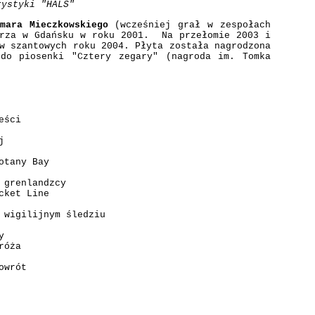
rystyki "HALS"
mara Mieczkowskiego
(wcześniej grał w zespołach
orza w Gdańsku w roku 2001. Na przełomie 2003 i
w szantowych roku 2004. Płyta została nagrodzona
 do piosenki "Cztery zegary" (nagroda im. Tomka
eści
j
otany Bay
 grenlandzcy
cket Line
 wigilijnym śledziu
y
róża
owrót