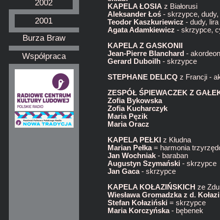
2002
KAPELA ŁOSIA
z Białorusi
Aleksander Łoś
- skrzypce, dudy,
2001
Teodor Kaszkuriewicz
- dudy, lir
Agata Adamkiewicz
- skrzypce, 
Burza Braw
KAPELA Z GASKONII
Jean-Pierre Blanchard
- akordeon
Współpraca
Gerard Duboilh
- skrzypce
STEPHANE DELICQ
z Francji - a
ZESPÓŁ ŚPIEWACZEK Z GAŁEK 
Zofia Bykowska
Zofia Kucharczyk
Maria Pęzik
Maria Oracz
KAPELA PEŁKI
z Kłudna
Marian Pełka
= harmonia trzyrzęd
Jan Wochniak
- baraban
Augustyn Szymański
- skrzypce
Jan Gaca
- skrzypce
KAPELA KOŁAZIŃSKICH
ze Zdu
Wiesława Gromadzka z d. Kołaz
Stefan Kołaziński
= skrzypce
Maria Korczyńska
- bębenek