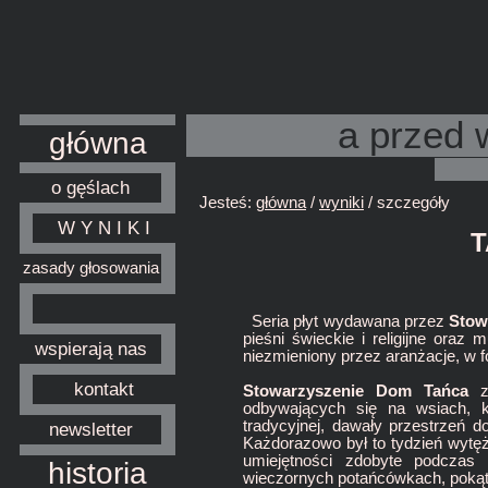
a przed 
główna
o gęślach
Jesteś:
główna
/
wyniki
/ szczegóły
W Y N I K I
T
zasady głosowania
Seria płyt wydawana przez
Stow
pieśni świeckie i religijne oraz 
wspierają nas
niezmieniony przez aranżacje, w f
kontakt
Stowarzyszenie Dom Tańca
za
odbywających się na wsiach, k
tradycyjnej, dawały przestrzeń d
newsletter
Każdorazowo był to tydzień wytę
umiejętności zdobyte podczas 
historia
wieczornych potańcówkach, pokąt