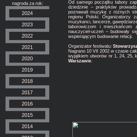
Od samego początku tabory zapra
nagroda za rok:
dziedzinie – praktyków prowadz
poznawali muzykę z różnych str
2024
regionu Polski. Organizatorzy z
muzykanci, tancerze, gawędziarze
2023
taborowiczom i mieszkańcom z 
nauczyciel-uczeń – budowały si
2022
wspierającym budowanie relacji.
Organizator festiwalu:
Stowarzysz
2021
Nagrano 10 VII 2002 w czasie ca
wyjątkiem utworów nr 1, 24, 25, 
2020
Warszawie
.
2019
2018
2017
2016
2015
2014