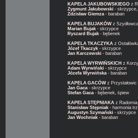
KAPELA JAKUBOWSKIEGO
z R
Zygmunt Jakubowski
- skrzypce,
Zdzisław Giemza
- baraban
KAPELA BUJAKÓW
z Szydłowc
Marian Bujak
- skrzypce
Ryszard Bujak
- bębenek
KAPELA TKACZYKA
z Ostałówk
Józef Tkaczyk
- skrzypce
Jan Karczewski
- baraban
KAPELA WYRWIŃSKICH
z Korz
Adam Wyrwiński
- skrzypce
Józefa Wyrwińska
- baraban
KAPELA GACÓW
z Przystałowic
Jan Gaca
- skrzypce
Stefan Gaca
- bębenek, śpiew
KAPELA STĘPNIAKA
z Radomia
Stanisław Stępniak
- harmonia tr
Augustyn Szymański
- skrzypce
Jan Wochniak
- baraban