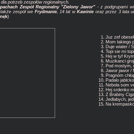
je dla potrzeb zespołów regionalnych.
pachach Zespół Regionalny "Zielony Jawor"
- z podgrupami w
m także zespół we
Frydmanie
, 14 lat w
Kawinie
oraz przez 3 lata u
Wnęk
)
Juz zef obeseł
Mom takiego p
Duje wiater / 
Topi sie mi top
Hej w tyf Kry
Muzikanci groj
Pod mostym, 
Jawor jawor / 
Pragnóm chłop
Padalo jablcko
Nebola som v
Hej srdenko moj
Z Brabiny Ciga
Jedlabych, jed
Na krempask