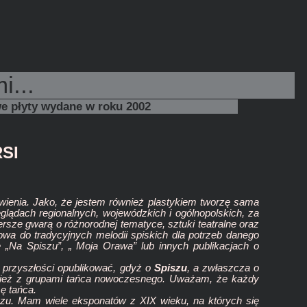
i...
e płyty wydane w roku 2002
SI
awienia. Jako, że jestem również plastykiem tworzę sama
glądach regionalnych, wojewódzkich i ogólnopolskich, za
ersze gwarą o różnorodnej tematyce, sztuki teatralne oraz
owa do tradycyjnych melodii spiskich dla potrzeb danego
„Na Spiszu”, „ Moja Orawa” lub innych publikacjach o
w przyszłości opublikować, gdyż o
Spiszu
, a zwłaszcza o
również z grupami tańca nowoczesnego. Uważam, że każdy
mę tańca.
iszu. Mam wiele eksponatów z XIX wieku, na których się