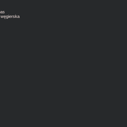
bas
 węgierska