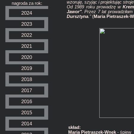
wzoruję, szyjąc i projektując stro
nagroda za rok:
Od 1989 roku prowadzę w
Krem
Jawor"
. Przez 7 lat prowadziła
2024
Dursztyna
."
(
Maria Pietraszek-
2023
2022
2021
2020
2019
2018
2017
2016
2015
2014
skład:
Maria Pietraszek-Wnęk
- śpiew