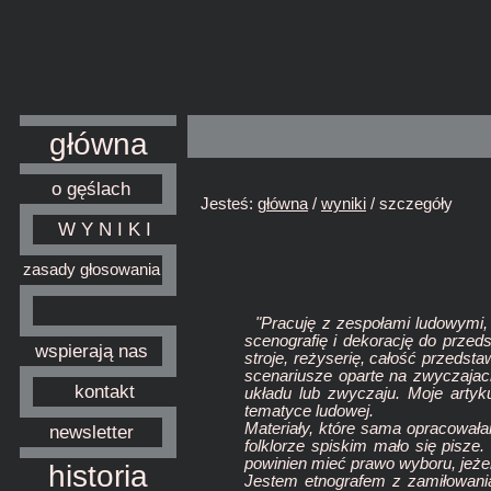
główna
o gęślach
Jesteś:
główna
/
wyniki
/ szczegóły
W Y N I K I
zasady głosowania
"Pracuję z zespołami ludowymi,
scenografię i dekorację do przed
wspierają nas
stroje, reżyserię, całość przedst
scenariusze oparte na zwyczajac
kontakt
układu lub zwyczaju. Moje arty
tematyce ludowej.
Materiały, które sama opracowała
newsletter
folklorze spiskim mało się pisze
powinien mieć prawo wyboru, jeżeli 
historia
Jestem etnografem z zamiłowania