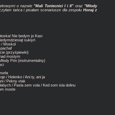
iekowymi o nazwie
"Mali Toniecnici I i II"
oraz
"Młody
czyłam tańca i pisałam scenariusze dla zespołu
Honaj z
toska/ Nie bedym jo Kasi
Siedymdziesiąt sukiyń
i / Moskol
mpachaf
cie (przyśpiewki)
nad mostym
Młody Pón (instrumentalny)
ci
esela
e / Helenko / Ani ty, ani ja
ni / Pekny vtak
labych / Pasla sem vola / Ked som isla dolinu
om moste