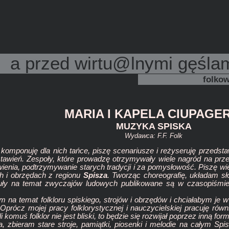
a przed wirtu@lnymi gęślam
folkow
MARIA I KAPELA CIUPAGER
MUZYKA SPISKA
Wydawca: F.F. Folk
 komponuję dla nich tańce, piszę scenariusze i reżyseruję przedst
stawień. Zespoły, które prowadzę otrzymywały wiele nagród na prze
awienia, podtrzymywanie starych tradycji i za pomysłowość. Piszę wi
h i obrzędach z regionu
Spisza
. Tworząc choreografię, układam sł
kuły na temat zwyczajów ludowych publikowane są w czasopiśmie 
m na temat folkloru spiskiego, strojów i obrzędów i chciałabym je 
. Oprócz mojej pracy folklorystycznej i nauczycielskiej pracuję 
komuś folklor nie jest bliski, to będzie się rozwijał poprzez inną for
, zbieram stare stroje, pamiątki, piosenki i melodie na całym Sp