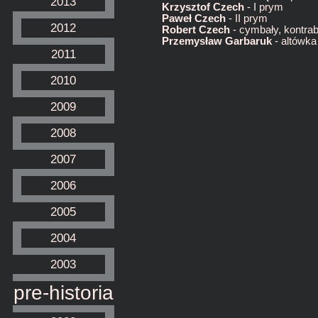
2013
Krzysztof Czech
- I prym
Paweł Czech
- II prym
2012
Robert Czech
- cymbały, kontra
Przemysław Garbaruk
- altówka
2011
2010
2009
2008
2007
2006
2005
2004
2003
pre-historia