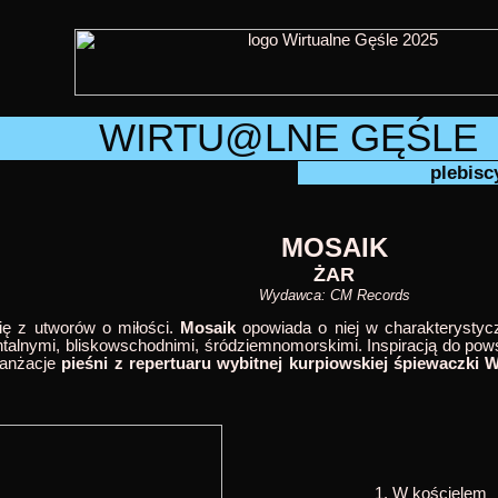
WIRTU@LNE GĘŚLE
plebiscy
MOSAIK
ŻAR
Wydawca: CM Records
ię z utworów o miłości.
Mosaik
opowiada o niej w charakterysty
rientalnymi, bliskowschodnimi, śródziemnomorskimi. Inspiracją do p
aranżacje
pieśni z repertuaru wybitnej kurpiowskiej śpiewaczki W
W kościelem