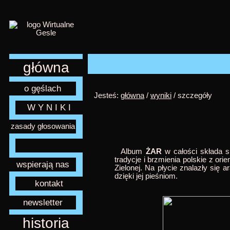
główna
o gęślach
Jesteś:
główna
/
wyniki
/ szczegóły
W Y N I K I
zasady głosowania
Album
ŻAR
w całości składa s
tradycje i brzmienia polskie z o
wspierają nas
Zielonej. Na płycie znalazły się 
dzięki jej pieśniom.
kontakt
newsletter
historia