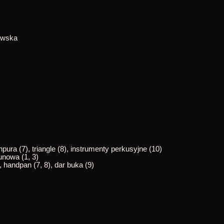
owska
tanpura (7), triangle (8), instrumenty perkusyjne (10)
runowa (1, 3)
, handpan (7, 8), dar buka (9)