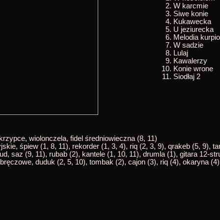
W karcmie
Siwe konie
Kukawecka
U jeziurecka
Melodia kurpi
W sadzie
Lulaj
Kawalerzy
Konie wrone
Siodłaj 2
krzypce, wiolonczela, fidel średniowieczna (8, 11)
skie, śpiew (1, 8, 11), rekorder (1, 3, 4), riq (2, 3, 9), qrakeb (5, 9), 
d, saz (9, 11), rubab (2), kantele (1, 10, 11), drumla (1), gitara 12-st
ręczowe, duduk (2, 5, 10), tombak (2), cajon (3), riq (4), okaryna (4)