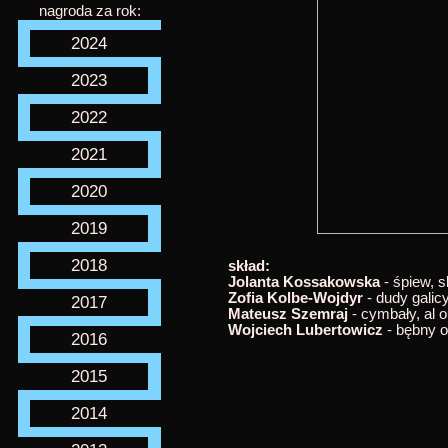
nagroda za rok:
2024
2023
2022
2021
2020
2019
2018
skład:
Jolanta Kossakowska
- śpiew, s
Zofia Kolbe-Wojdyr
- dudy galicyj
2017
Mateusz Szemraj
- cymbały, al ou
Wojciech Lubertowicz
- bębny ob
2016
2015
2014