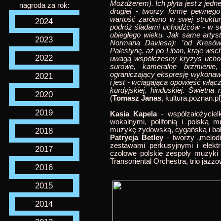
Możdżerem). Ich płyta jest z jedn
nagroda za rok:
drugiej - tworzy formę pewnego 
wartość zarówno w swej struktu
2024
podróż śladami uchodźców - w s
ubiegłego wieku. Jak same artystk
2023
Normana Daviesa): "od Kresów 
Palestynę, aż po Liban, kraje wsch
2022
uwagą współczesny kryzys uchodź
surowe, kameralne brzmienie,
ograniczający ekspresję wykonaw
2021
i jest - wciągająca opowieść włąc
kurdyjskiej, hinduskiej. Świetn
2020
(
Tomasz Janas
, kultura.poznan.pl
2019
Kasia Kapela
- współzałożyciel
wokalnymi, polifonią i polską mu
2018
muzykę żydowską, cygańską i ba
Patrycja Betley
- tworzy „melodi
zestawami perkusyjnymi i elektro
2017
czołowe polskie zespoły muzyki w
Transoriental Orchestra, trio jaz
2016
2015
2014