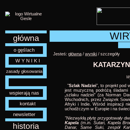
WIR
główna
o gęślach
Jesteś:
główna
/
wyniki
/ szczegóły
W Y N I K I
KATARZYN
zasady głosowania
Wy
"
Szlak Nadziei
", to projekt pod
jest muzyczną podróżą śladami 
wspierają nas
„szlaku nadziei” (za Norman Dav
Wschodnich, przez Związek Sowieck
kontakt
Afryki i Indie. Wśród inspiracj
uchodźczym w Europie i na świeci
newsletter
"Niezwykłą płytę przygotowały dwi
Kapela
(m.in. Sutari, Kapela B
historia
Danar, Same Suki, zespół Kar