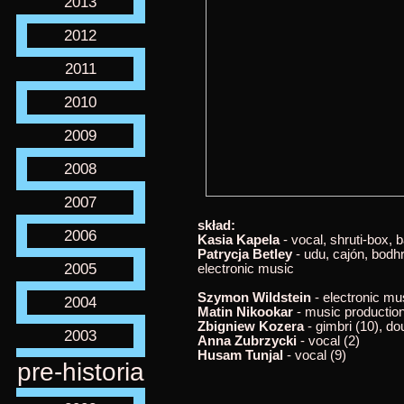
2013
2012
2011
2010
2009
2008
2007
skład:
2006
Kasia Kapela
- vocal, shruti-box, b
Patrycja Betley
- udu, cajón, bodhr
2005
electronic music
Szymon Wildstein
- electronic mus
2004
Matin Nikookar
- music production
Zbigniew Kozera
- gimbri (10), do
2003
Anna Zubrzycki
- vocal (2)
Husam Tunjal
- vocal (9)
pre-historia