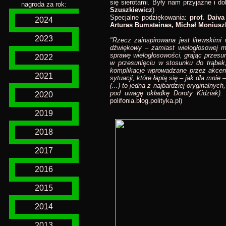
się sierotami. Były nam przyjazne i do
nagroda za rok:
Szuszkiewicz
)
Specjalne podziękowania:
prof. Daiva
2024
Arturas Bumsteinas, Michał Moniusz
2023
"Rzecz zainspirowana jest litewskimi
dźwiękowy – zamiast wielogłosowej mu
sprawę wielogłosowości, grając przesu
2022
w przesunięciu w stosunku do trąbe
komplikacje wprowadzane przez akcent
2021
sytuacji, które łapią się – jak dla mni
(...) to jedna z najbardziej oryginalnyc
pod uwagę okładkę Doroty Kidziak). 
2020
polifonia.blog.polityka.pl)
2019
2018
2017
2016
2015
2014
2013