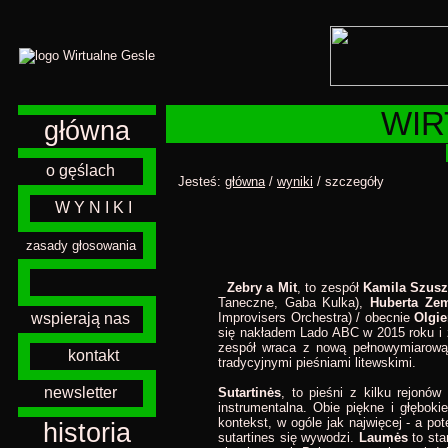
WIR
główna
o gęślach
Jesteś:
główna
/
wyniki
/ szczegóły
W Y N I K I
zasady głosowania
Zebry a Mit
, to zespół
Kamila Szusz
Taneczne, Gaba Kulka),
Huberta Zem
Improvisers Orchestra) / obecnie
Olgie
wspierają nas
się nakładem Lado ABC w 2015 roku i z
zespół wraca z nową pełnowymiarową
kontakt
tradycyjnymi pieśniami litewskimi.
newsletter
Sutartinės
, to pieśni z kilku rejonów
instrumentalna. Obie piękne i głęboki
kontekst, w ogóle jak najwięcej - a p
historia
sutartines się wywodzi.
Laumės
to sta