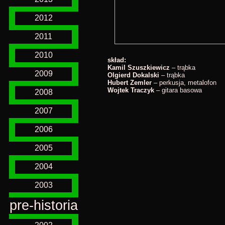
2012
2011
2010
skład:
Kamil Szuszkiewicz
– trąbka
2009
Olgierd Dokalski
– trąbka
Hubert Zemler
– perkusja, metalofon
Wojtek Traczyk
– gitara basowa
2008
2007
2006
2005
2004
2003
pre-historia