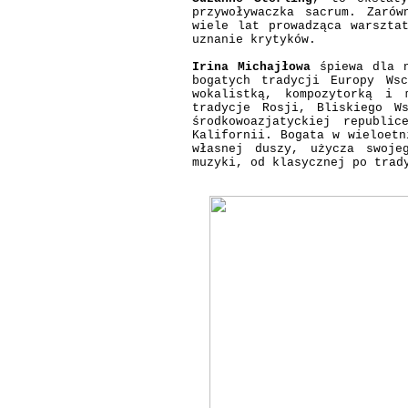
przywoływaczka sacrum. Zaró
wiele lat prowadząca warszta
uznanie krytyków.
Irina Michajłowa
śpiewa dla n
bogatych tradycji Europy Ws
wokalistką, kompozytorką i 
tradycje Rosji, Bliskiego W
środkowoazjatyckiej republi
Kalifornii. Bogata w wieloetn
własnej duszy, użycza swoje
muzyki, od klasycznej po trad