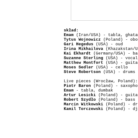
skład:
Emam
(Iran/USA) - tabla, ghata
Tytus Wojnowicz
(Poland) - obo
Gari Hegedus
(USA) - oud
Irina Mikhailova
(Khazakstan/U
Kai Ekhardt
(Germany/USA) - ba
Suzanne Sterling
(USA) - vocal
Matthew Montfort
(USA) - guita
Moses Sedler
(USA) - cello
Steve Robertson
(USA) - drums
Live pieces (Wrocław, Poland):
Piotr Baron
(Poland) - saxopho
Emam
- tabla, dumbak
Artur Lesicki
(Poland) - guita
Robert Szydło
(Poland) - bass
Marcin Witkowski
(Poland) - dr
Kamil Torczewski
(Poland) - dj