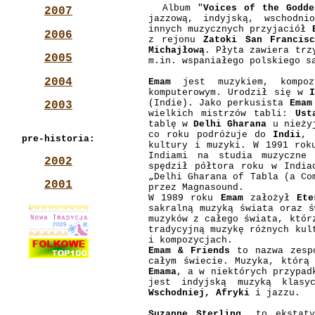
Album "
Voices of the Godde
2007
jazzową, indyjską, wschodni
innych muzycznych przyjaciół
2006
z rejonu
Zatoki San Francisc
Michajłową
. Płyta zawiera trz
2005
m.in. wspaniałego polskiego 
2004
Emam
jest muzykiem, kompozy
komputerowym. Urodził się w
(Indie). Jako perkusista
Emam
2003
wielkich mistrzów tabli:
Ust
tablę w
Delhi Gharana
u nieży
co roku podróżuje do
Indii
, 
pre-historia:
kultury i muzyki. W 1991 rok
Indiami na studia muzyczne
2002
spędził półtora roku w India
„Delhi Gharana of Tabla (a Co
2001
przez Magnasound.
W 1989 roku
Emam
założył
Ete
sakralną muzyką świata oraz 
muzyków z całego świata, któr
tradycyjną muzykę różnych kul
i kompozycjach.
Emam & Friends
to nazwa zesp
całym świecie. Muzyka, którą
Emama
, a w niektórych przypad
jest indyjską muzyką klas
Wschodniej, Afryki
i jazzu.
Suzanne Sterling
, to ekstaty