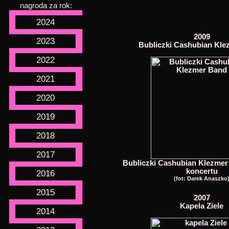
nagroda za rok:
2024
2009
2023
Bubliczki Cashubian Kl
2022
2021
2020
2019
2018
2017
Bubliczki Cashubian Klezme
koncertu
2016
(fot: Darek Anaszko
2015
2007
Kapela Ziele
2014