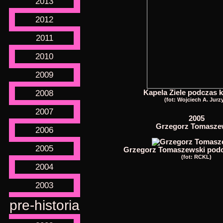
2013
2012
2011
2010
2009
2008
Kapela Ziele podczas 
(fot: Wojciech A. Jurz
2007
2005
Grzegorz Tomasze
2006
2005
Grzegorz Tomaszewski podc
(fot: RCKL)
2004
2003
pre-historia