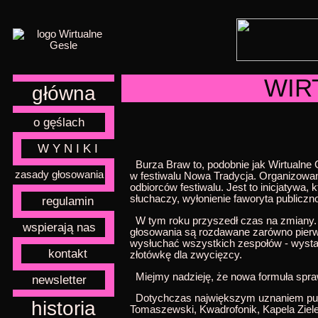
WIR
główna
o gęślach
W Y N I K I
Burza Braw to, podobnie jak Wirtualne G
zasady głosowania
w festiwalu Nowa Tradycja. Organizowa
odbiorców festiwalu. Jest to inicjatywa,
słuchaczy, wyłonienie faworyta publicz
regulamin
W tym roku przyszedł czas na zmiany. 
wspierają nas
głosowania są rozdawane zarówno pierws
wysłuchać wszystkich zespołów - wysta
kontakt
złotówkę dla zwycięzcy.
Miejmy nadzieję, że nowa formuła sprawd
newsletter
Dotychczas największym uznaniem publi
historia
Tomaszewski, Kwadrofonik, Kapela Ziel