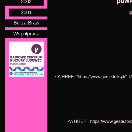
powi
2002
2001
p
Burza Braw
Współpraca
<A HREF="https://www.gesle.folk.pl/"
<A HREF="https://www.gesle.fo