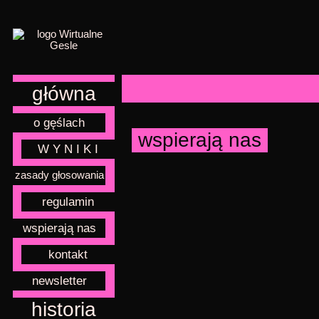
główna
o gęślach
wspierają nas
W Y N I K I
zasady głosowania
regulamin
wspierają nas
kontakt
newsletter
historia