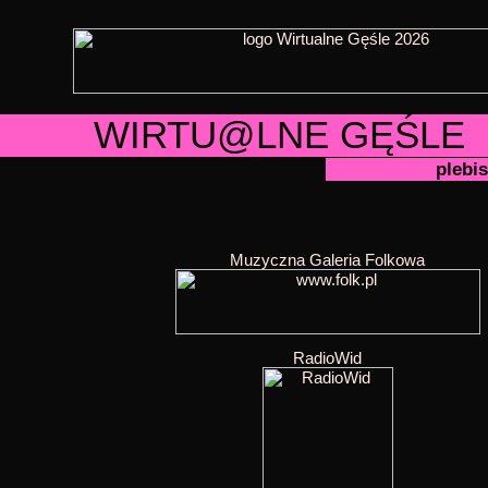
WIRTU@LNE GĘŚLE
plebis
Muzyczna Galeria Folkowa
RadioWid