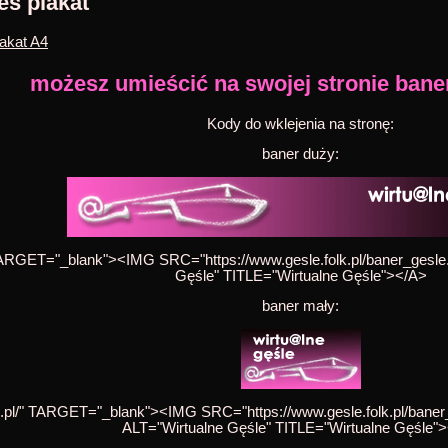
eś plakat
lakat A4
możesz umieścić na swojej stronie baner
Kody do wklejenia na stronę:
baner duży:
 TARGET="_blank"><IMG SRC="https://www.gesle.folk.pl/baner_ge
Gęśle" TITLE="Wirtualne Gęśle"></A>
baner mały:
lk.pl/" TARGET="_blank"><IMG SRC="https://www.gesle.folk.pl/ba
ALT="Wirtualne Gęśle" TITLE="Wirtualne Gęśle"