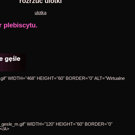
rozrzuć ulotki
ulotka
 plebiscytu.
sle.gif" WIDTH="468" HEIGHT="60" BORDER="0" ALT="Wirtualne
ner_gesle_m.gif" WIDTH="120" HEIGHT="60" BORDER="0"
></A>